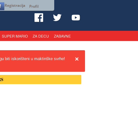
Registracija
Profil
SUPER MARIO
ZA DECU
ZABAVNE
×
u biti iskorišteni u maktinške svrhe!
RS