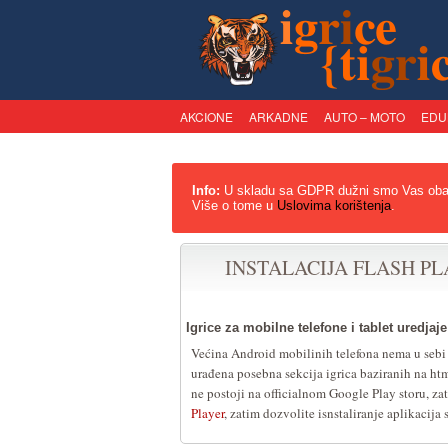
AKCIONE
ARKADNE
AUTO – MOTO
EDU
Info:
U skladu sa GDPR dužni smo Vas obavesti
Više o tome u
Uslovima korištenja
.
INSTALACIJA FLASH P
Igrice za mobilne telefone i tablet uredjaje
Većina Android mobilinih telefona nema u sebi F
urađena posebna sekcija igrica baziranih na html
ne postoji na officialnom Google Play storu, za
Player
, zatim dozvolite isnstaliranje aplikacija 