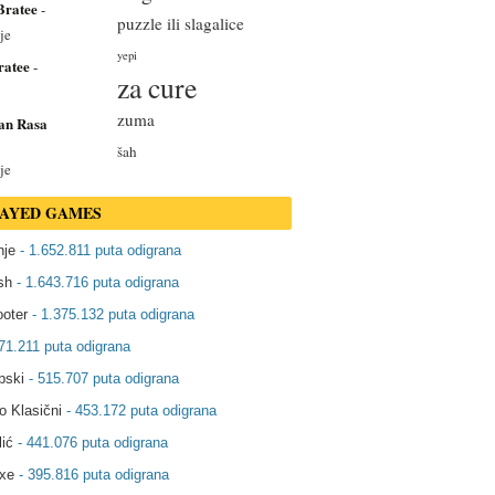
Bratee
-
puzzle ili slagalice
je
yepi
ratee
-
za cure
zuma
an Rasa
šah
je
LAYED GAMES
nje
- 1.652.811 puta odigrana
sh
- 1.643.716 puta odigrana
oter
- 1.375.132 puta odigrana
71.211 puta odigrana
pski
- 515.707 puta odigrana
o Klasični
- 453.172 puta odigrana
lić
- 441.076 puta odigrana
xe
- 395.816 puta odigrana