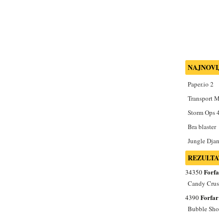
NAJNOVI
Paper.io 2
Transport 
Storm Ops 
Bra blaster
Jungle Djan
REZULTA
Forfa
34350
Candy Cru
Forfar
4390
Bubble Sho