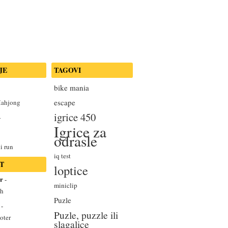
JE
TAGOVI
bike mania
escape
Mahjong
igrice 450
4
Igrice za
odrasle
i run
iq test
T
loptice
r
-
miniclip
sh
Puzle
-
Puzle, puzzle ili
oter
slagalice