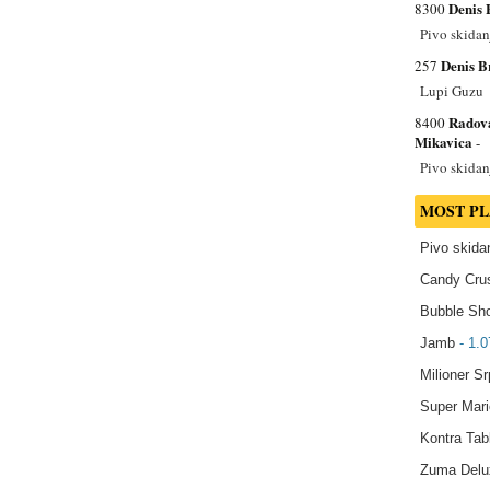
Denis 
8300
Pivo skidan
Denis B
257
Lupi Guzu
Radov
8400
Mikavica
-
Pivo skidan
MOST P
Pivo skida
Candy Cru
Bubble Sho
Jamb
- 1.0
Milioner Sr
Super Mari
Kontra Tab
Zuma Delu