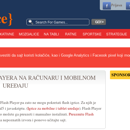
Prijava
KATIVNE
MOZGALICE
NA TABLI
RATNE
SPORTSKE
STRATEGIJE
ti da sajt koristi kolačiće, kao i Google Analytics i Faceook pixel koji mog
SPONSO
LAYERA NA RAČUNARU I MOBILNOM
UREĐAJU
lash Player pa zato ne mogu pokretati flash igrice. Za njih je
5 i javaskriptu. (
Igrice za mobilne i tablet uređaje
). Flash Player
to možete ga preuzeti i manualno instalirati.
Preuzmite Flash
sa nepoznatih izvora i ponovo učitajte sajt.