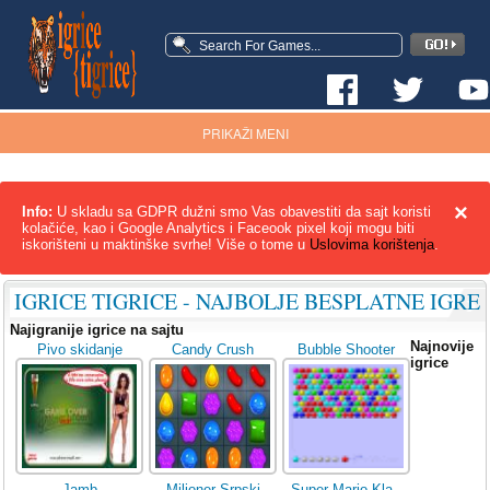
PRIKAŽI MENI
×
Info:
U skladu sa GDPR dužni smo Vas obavestiti da sajt koristi
kolačiće, kao i Google Analytics i Faceook pixel koji mogu biti
iskorišteni u maktinške svrhe! Više o tome u
Uslovima korištenja
.
IGRICE TIGRICE - NAJBOLJE BESPLATNE IGRE
Najigranije igrice na sajtu
Najnovije
Pivo skidanje
Candy Crush
Bubble Shooter
igrice
Jamb
Milioner Srpski
Super Mario Kla..