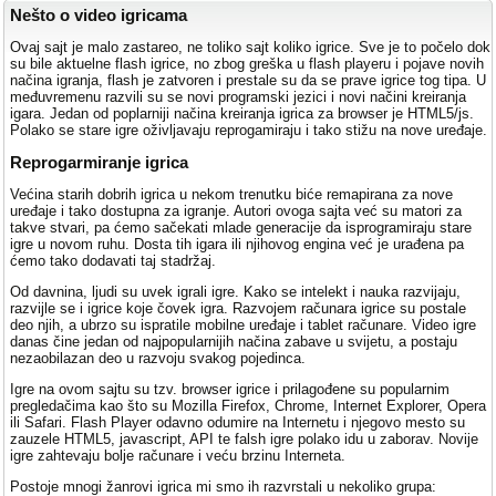
Nešto o video igricama
Ovaj sajt je malo zastareo, ne toliko sajt koliko igrice. Sve je to počelo dok
su bile aktuelne flash igrice, no zbog greška u flash playeru i pojave novih
načina igranja, flash je zatvoren i prestale su da se prave igrice tog tipa. U
međuvremenu razvili su se novi programski jezici i novi načini kreiranja
igara. Jedan od poplarniji načina kreiranja igrica za browser je HTML5/js.
Polako se stare igre oživljavaju reprogamiraju i tako stižu na nove uređaje.
Reprogarmiranje igrica
Većina starih dobrih igrica u nekom trenutku biće remapirana za nove
uređaje i tako dostupna za igranje. Autori ovoga sajta već su matori za
takve stvari, pa ćemo sačekati mlade generacije da isprogramiraju stare
igre u novom ruhu. Dosta tih igara ili njihovog engina već je urađena pa
ćemo tako dodavati taj stadržaj.
Od davnina, ljudi su uvek igrali igre. Kako se intelekt i nauka razvijaju,
razvijle se i igrice koje čovek igra. Razvojem računara igrice su postale
deo njih, a ubrzo su ispratile mobilne uređaje i tablet računare. Video igre
danas čine jedan od najpopularnijih načina zabave u svijetu, a postaju
nezaobilazan deo u razvoju svakog pojedinca.
Igre na ovom sajtu su tzv. browser igrice i prilagođene su popularnim
pregledačima kao što su Mozilla Firefox, Chrome, Internet Explorer, Opera
ili Safari. Flash Player odavno odumire na Internetu i njegovo mesto su
zauzele HTML5, javascript, API te falsh igre polako idu u zaborav. Novije
igre zahtevaju bolje računare i veću brzinu Interneta.
Postoje mnogi žanrovi igrica mi smo ih razvrstali u nekoliko grupa: