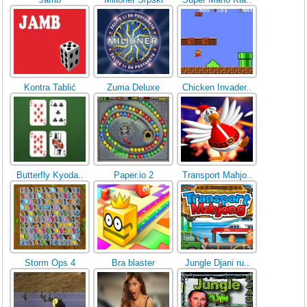
Kontra Tablić
Zuma Deluxe
Chicken Invader..
Butterfly Kyoda..
Paper.io 2
Transport Mahjo..
Storm Ops 4
Bra blaster
Jungle Djani ru..