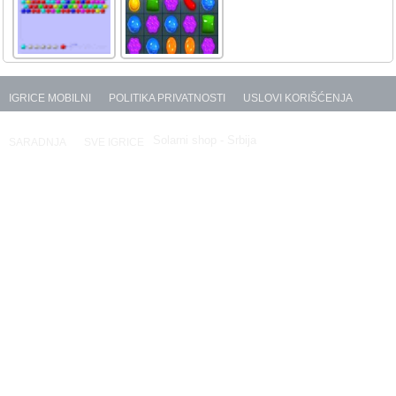
IGRICE MOBILNI
POLITIKA PRIVATNOSTI
USLOVI KORIŠĆENJA
Copyright © 2012 - 2023 Igrice Tigrice by
Solarni shop - Srbija
SARADNJA
SVE IGRICE