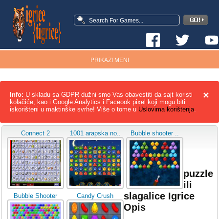
PRIKAŽI MENI
×
Info:
U skladu sa GDPR dužni smo Vas obavestiti da sajt koristi
kolačiće, kao i Google Analytics i Faceook pixel koji mogu biti
iskorišteni u maktinške svrhe! Više o tome u
Uslovima korištenja
.
Connect 2
1001 arapska no..
Bubble shooter ..
puzzle
ili
slagalice Igrice
Bubble Shooter
Candy Crush
Opis