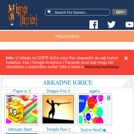
PRIKAŽI MENI
×
Info:
U skladu sa GDPR dužni smo Vas obavestiti da sajt koristi
kolačiće, kao i Google Analytics i Faceook pixel koji mogu biti
iskorišteni u maktinške svrhe! Više o tome u
Uslovima korištenja
.
ARKADNE IGRICE
Paper.io 2
Dragon Fist 3
agario
Ultimate flash ..
Temple Run 2
Srećni Novči�..