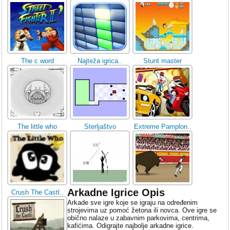
The c word
Najteža igrica..
Stunt master
The little who
Sterljaštvo
Extreme Pamplon..
Arkadne Igrice Opis
Crush The Castl..
Arkade sve igre koje se igraju na određenim
strojevima uz pomoć žetona ili novca. Ove igre se
obično nalaze u zabavnim parkovima, centrima,
kafićima. Odigrajte najbolje arkadne igrice.