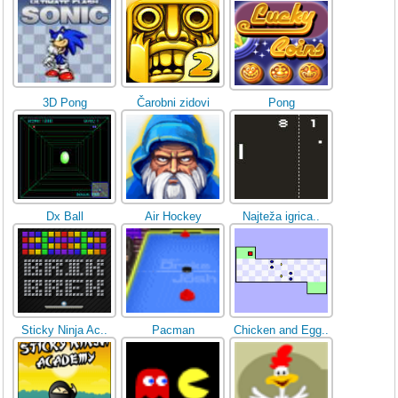
3D Pong
Čarobni zidovi
Pong
Dx Ball
Air Hockey
Najteža igrica..
Sticky Ninja Ac..
Pacman
Chicken and Egg..