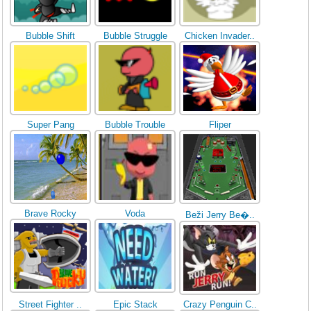
Bubble Shift
Bubble Struggle
Chicken Invader..
Super Pang
Bubble Trouble
Fliper
Brave Rocky
Voda
Beži Jerry Be�..
Street Fighter ..
Epic Stack
Crazy Penguin C..